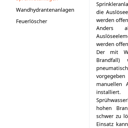
Sprinkleranl
Wandhydrantenanlagen
die Auslöse
werden offe
Feuerlöscher
Anders a
Auslöseele
werden offe
Der mit Wa
Brandfall)
pneumatis
vorgegebe
manuellen A
installiert.
Sprühwasse
hohen Brand
schwer zu l
Einsatz kan